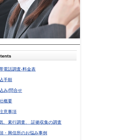
tents
帯電話調査-料金表
込手順
込み/問合せ
社概要
注意事項
気、素行調査、 証拠収集の調査
偵・興信所のお悩み事例