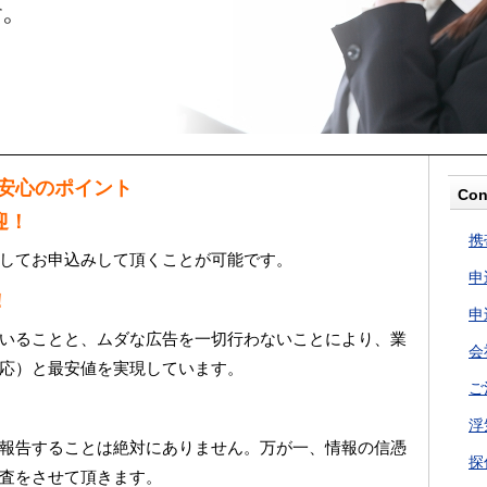
・安心のポイント
Con
迎！
携
してお申込みして頂くことが可能です。
申
！
申
いることと、ムダな広告を一切行わないことにより、業
会
応）と最安値を実現しています。
ご
浮
報告することは絶対にありません。万が一、情報の信憑
探
査をさせて頂きます。