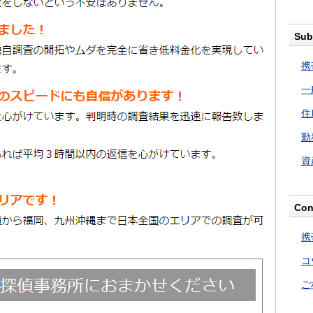
Sub
携
一
住
勤
資
Con
携
コ
ご