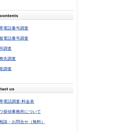
contents
帯電話番号調査
般電話番号調査
所調査
務先調査
産調査
tact us
帯電話調査-料金表
ウ探偵事務所について
相談・お問合せ（無料）