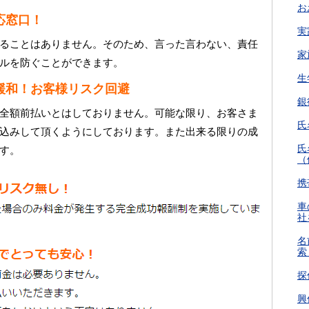
お
応窓口！
実
ることはありません。そのため、言った言わない、責任
家
ルを防ぐことができます。
生
緩和！お客様リスク回避
銀
全額前払いとはしておりません。可能な限り、お客さま
氏
込みして頂くようにしております。また出来る限りの成
氏
す。
（
携
車
社
名
索
探
興