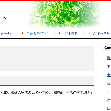
イト
申込手順
申込み/問合せ
会社概要
ご注意事項
Con
携
申
申
会
ご
や兄弟や姉妹の家族の氏名や年齢、職業等、子供の有無調査も
浮
探