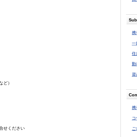
Sub
携
一
住
勤
資
など）
Con
携
コ
合せください
ご