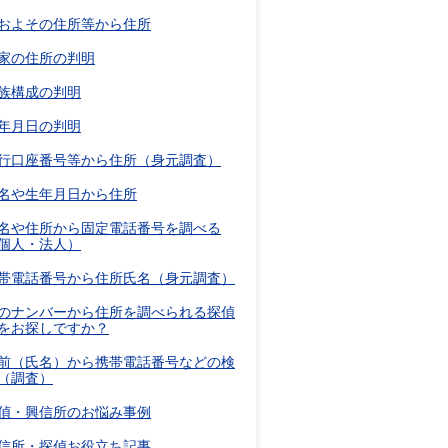
およその住所等から住所
家の住所の判明
族構成の判明
年月日の判明
行口座番号等から住所（身元調査）
名や生年月日から住所
名や住所から固定電話番号を調べる
個人・法人）
帯電話番号から住所氏名（身元調査）
のナンバーから住所を調べられる探偵
をお探しですか？
前（氏名）から携帯電話番号などの検
（調査）
偵・興信所のお悩み事例
信所・探偵お役立ち記事