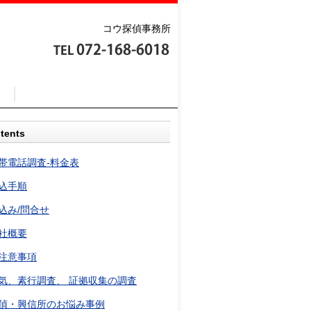
コウ探偵事務所
tents
帯電話調査-料金表
込手順
込み/問合せ
社概要
注意事項
気、素行調査、 証拠収集の調査
偵・興信所のお悩み事例