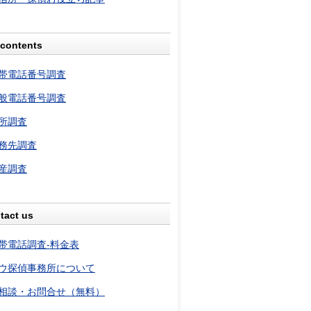
contents
帯電話番号調査
般電話番号調査
所調査
務先調査
産調査
tact us
帯電話調査-料金表
ウ探偵事務所について
相談・お問合せ（無料）