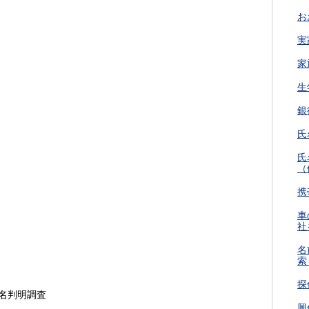
お
実
家
生
銀
氏
氏
（
携
車
社
名
索
探
名判明調査
興