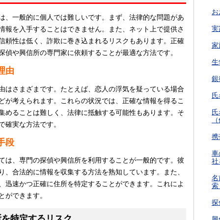
お
は、一般的に個人では難しいです。まず、法律的な問題があ
実
情報を入手することはできません。また、ネット上で提供さ
信頼性は低く、詐欺に巻き込まれるリスクもあります。正確
家
探偵や興信所の専門家に依頼することが最適な方法です。
生
理由
銀
由はさまざまです。たとえば、恋人の浮気を疑っている場合
氏
どが考えられます。これらの状況では、正確な情報を得るこ
氏
集めることは難しく、法律に抵触する可能性もあります。そ
（
で確実な方法です。
携
手段
車
ては、専門の探偵や興信所を利用することが一般的です。彼
社
り、合法的に情報を収集する方法を熟知しています。また、
名
、迅速かつ正確に住所を特定することができます。これによ
索
とができます。
探
所を特定するリスク
興