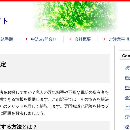
イト
申込手順
申込み/問合せ
会社概要
ご注意事項
Con
特定
携
申
申
法をお探しですか？恋人の浮気相手や不審な電話の所有者を
会
頼できる情報を提供します。この記事では、その悩みを解決
とのメリットを詳しく解説します。専門知識と経験を持つプ
ご
に問題を解決しましょう。
浮
定する方法とは？
探