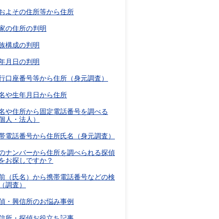
およその住所等から住所
家の住所の判明
族構成の判明
年月日の判明
行口座番号等から住所（身元調査）
名や生年月日から住所
名や住所から固定電話番号を調べる
個人・法人）
帯電話番号から住所氏名（身元調査）
のナンバーから住所を調べられる探偵
をお探しですか？
前（氏名）から携帯電話番号などの検
（調査）
偵・興信所のお悩み事例
信所・探偵お役立ち記事