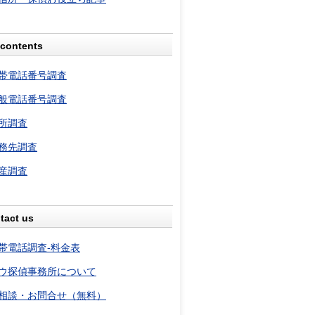
contents
帯電話番号調査
般電話番号調査
所調査
務先調査
産調査
tact us
帯電話調査-料金表
ウ探偵事務所について
相談・お問合せ（無料）