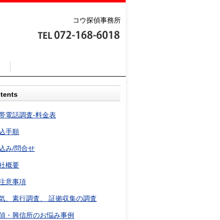
コウ探偵事務所
tents
帯電話調査-料金表
込手順
込み/問合せ
社概要
注意事項
気、素行調査、 証拠収集の調査
偵・興信所のお悩み事例